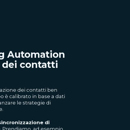
ng Automation
dei contatti
zione dei contatti ben
o è calibrato in base a dati
nzare le strategie di
e.
sincronizzazione di
e
. Prendiamo, ad esempio,