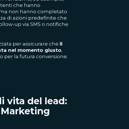
utenti che hanno
eb, ma non hanno completato
a di azioni predefinite che
follow-up via SMS o notifiche
zzata per assicurare che
il
sta nel momento giusto
,
no per la futura conversione.
 vita del lead:
a Marketing