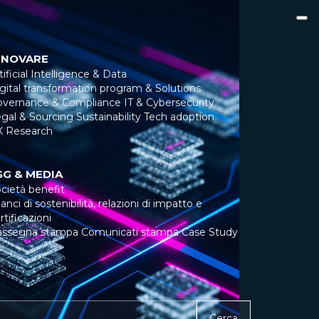
NNOVARE
tificial Intelligence & Data
gital transformation program & Solutions
overnance & Compliance
IT & Cybersecurity
gal & Sourcing
Sustainability
Tech adoption
X Research
SG & MEDIA
cietà benefit
lanci di sostenibilità, relazioni di impatto e
rtificazioni
assegna stampa
Comunicati stampa
Case Study
Cerca