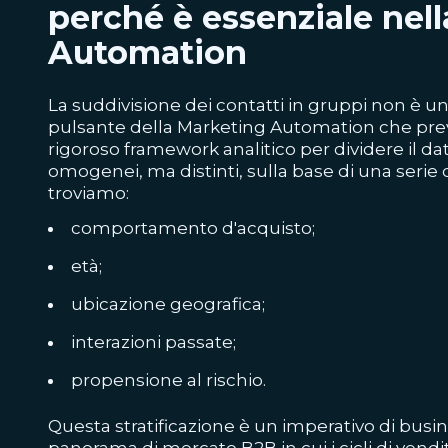
perché è essenziale nel
Automation
La suddivisione dei contatti in gruppi non è una 
pulsante della
Marketing Automation
che prev
rigoroso framework analitico per dividere il da
omogenei, ma distinti, sulla base di una serie d
troviamo:
comportamento d'acquisto;
età;
ubicazione geografica;
interazioni passate;
propensione al rischio.
Questa stratificazione è un imperativo di busi
panorama di mercato B2B in cui i cicli di vendi