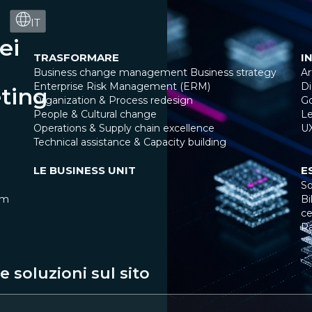
IT
ei
TRASFORMARE
I
Business change management
Business strategy
Ar
Enterprise Risk Management (ERM)
Di
eting
Organization & Process redesign
G
People & Cultural change
Le
Operations & Supply chain excellence
U
Technical assistance & Capacity building
LE BUSINESS UNIT
E
So
am
Bi
ce
R
 soluzioni sul sito