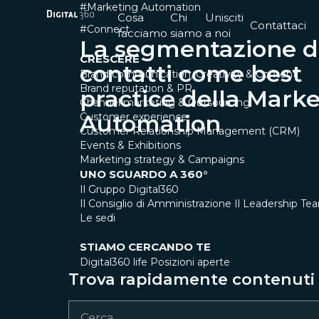
#Marketing Automation
Cosa
Chi
Unisciti
Contattaci
#Connect
facciamo
siamo
a noi
La segmentazione d
CRESCERE
contatti come best
Brand communication, Creativity & Content
Brand reputation & PR
practice della Mark
Channel marketing & Outsourcing
Automation
Customer experience
Customer Relationship Management (CRM)
Events & Exhibitions
Marketing strategy & Campaigns
UNO SGUARDO A 360°
Il Gruppo Digital360
Il Consiglio di Amministrazione
Il Leadership Te
Le sedi
STIAMO CERCANDO TE
Digital360 life
Posizioni aperte
Trova rapidamente contenuti e