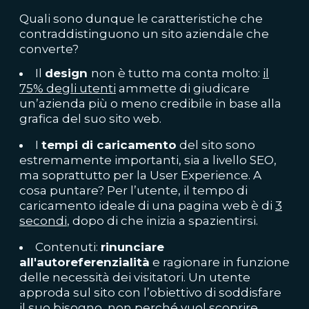
Quali sono dunque le caratteristiche che
contraddistinguono un sito aziendale che
converte?
Il
design
non è tutto ma conta molto:
il
75% degli utenti
ammette di giudicare
un’azienda più o meno credibile in base alla
grafica del suo sito web.
I
tempi di caricamento
del sito sono
estremamente importanti, sia a livello SEO,
ma soprattutto per la User Experience. A
cosa puntare? Per l’utente, il tempo di
caricamento ideale di una pagina web è di
3
secondi
, dopo di che inizia a spazientirsi.
Contenuti:
rinunciare
all'autoreferenzialità
e ragionare in funzione
delle necessità dei visitatori. Un utente
approda sul sito con l’obiettivo di soddisfare
il suo bisogno, non perché vuol scoprire