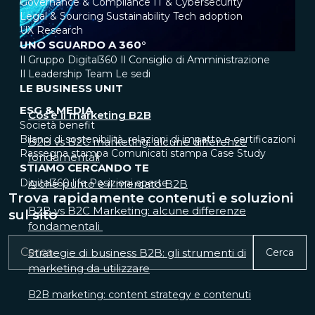
Governance & Compliance
IT & Cybersecurity
Legal & Sourcing
Sustainability
Tech adoption
UX Research
UNO SGUARDO A 360°
Il Gruppo Digital360
Il Consiglio di Amministrazione
Il Leadership Team
Le sedi
LE BUSINESS UNIT
ESG & MEDIA
Cos’è il marketing B2B
Società benefit
Bilanci di sostenibilità, relazioni di impatto e certificazioni
B2B vs B2C marketing: alcune differenze
Rassegna stampa
Comunicati stampa
Case Study
fondamentali
STIAMO CERCANDO TE
Digital360 life
Posizioni aperte
A che punto è il mercato B2B
Trova rapidamente contenuti e soluzioni
B2B vs B2C Marketing: alcune differenze
sul sito
fondamentali
Strategie di business B2B: gli strumenti di
Cerca
marketing da utilizzare
B2B marketing: content strategy e contenuti