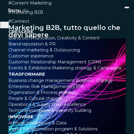
#Content Marketing
#Marketing B2B
#Connect
Marketing B2B, tutto quello che
CRESCERE
devi sapere
Brand communication, Creativity & Content
Brand reputation & PR
Channel marketing & Outsourcing
Customer experience
Customer Relationship Management (CRM)
Events & Exhibitions
Marketing strategy & Campaigns
TRASFORMARE
Business change management
Business strategy
Enterprise Risk Management (ERM)
Organization & Process redesign
People & Cultural change
Operations & Supply chain excellence
Technical assistance & Capacity building
INNOVARE
Artificial Intelligence & Data
Digital transformation program & Solutions