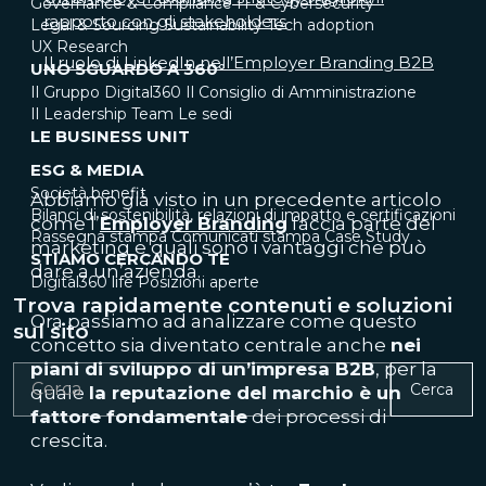
Governance & Compliance
IT & Cybersecurity
rapporto con gli stakeholders
Legal & Sourcing
Sustainability
Tech adoption
UX Research
Il ruolo di LinkedIn nell’Employer Branding B2B
UNO SGUARDO A 360°
Il Gruppo Digital360
Il Consiglio di Amministrazione
Il Leadership Team
Le sedi
LE BUSINESS UNIT
ESG & MEDIA
Società benefit
Abbiamo già visto in un precedente articolo
Bilanci di sostenibilità, relazioni di impatto e certificazioni
come l’
Employer Branding
faccia parte del
Rassegna stampa
Comunicati stampa
Case Study
marketing e quali sono i vantaggi che può
STIAMO CERCANDO TE
dare a un’azienda.
Digital360 life
Posizioni aperte
Trova rapidamente contenuti e soluzioni
Ora passiamo ad analizzare come questo
sul sito
concetto sia diventato centrale anche
nei
piani di sviluppo di un’impresa B2B
, per la
Cerca
quale
la reputazione del marchio è un
fattore fondamentale
dei processi di
crescita.