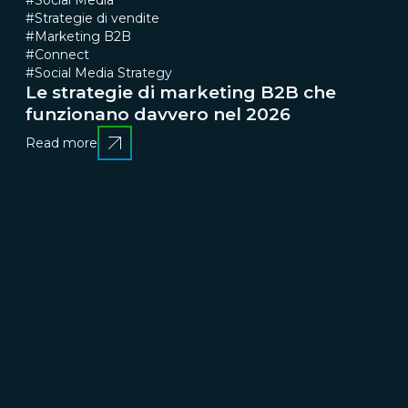
#Social Media
#Strategie di vendite
#Marketing B2B
#Connect
#Social Media Strategy
Le strategie di marketing B2B che
funzionano davvero nel 2026
Read more
CRESCERE
Brand communication, Creativity & Content
Brand
reputation & PR
Channel marketing & Outsourcing
Customer experience
Customer Relationship
Management (CRM)
Events & Exhibitions
Marketing