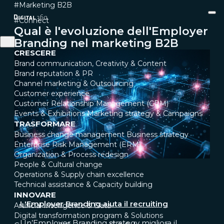
#Marketing B2B
#Connect
Qual è l'evoluzione dell'Employer
Branding nel marketing B2B
CRESCERE
Brand communication, Creativity & Content
Brand reputation & PR
Channel marketing & Outsourcing
Customer experience
Customer Relationship Management (CRM)
Events & Exhibitions
Marketing strategy & Campaigns
TRASFORMARE
Business change management
Business strategy
Enterprise Risk Management (ERM)
Organization & Process redesign
People & Cultural change
Operations & Supply chain excellence
Technical assistance & Capacity building
INNOVARE
L'Employer Branding aiuta il recruiting
Artificial Intelligence & Data
Digital transformation program & Solutions
Un’Employer Branding strategy migliora il