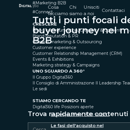
#Marketing B2B
Cosa
Chi
Unisciti
Contattaci
#Connect
facciamo
siamo
a noi
Tutti i punti focali d
CRESCERE
buyer journey nel m
Brand communication, Creativity & Content
Brand reputation & PR
B2B
Channel marketing & Outsourcing
Customer experience
Customer Relationship Management (CRM)
Events & Exhibitions
Marketing strategy & Campaigns
UNO SGUARDO A 360°
Il Gruppo Digital360
Il Consiglio di Amministrazione
Il Leadership Te
Le sedi
STIAMO CERCANDO TE
Digital360 life
Posizioni aperte
Trova rapidamente contenuti e
Buyer journey: B2B vs B2C
Le fasi dell'acquisto nel