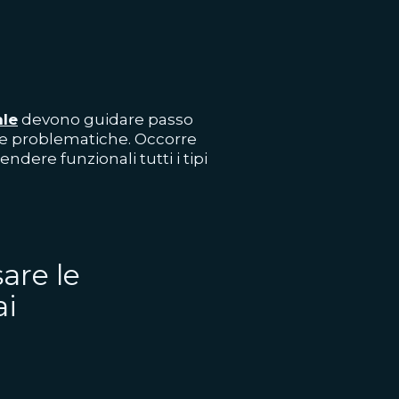
ale
devono guidare passo
lle problematiche. Occorre
rendere funzionali tutti i tipi
are le
ai