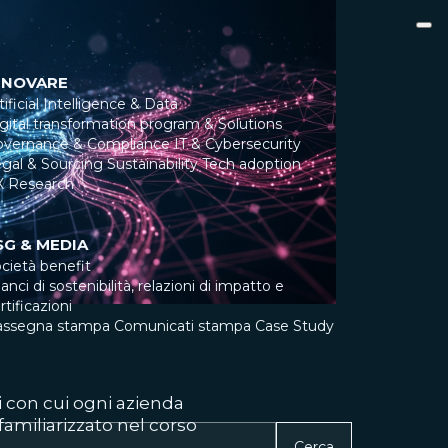
NNOVARE
tificial Intelligence & Data
gital transformation program & Solutions
overnance & Compliance
IT & Cybersecurity
gal & Sourcing
Sustainability
Tech adoption
X Research
SG & MEDIA
cietà benefit
lanci di sostenibilità, relazioni di impatto e
rtificazioni
assegna stampa
Comunicati stampa
Case Study
 con cui ogni azienda
amiliarizzato nel corso
Cerca