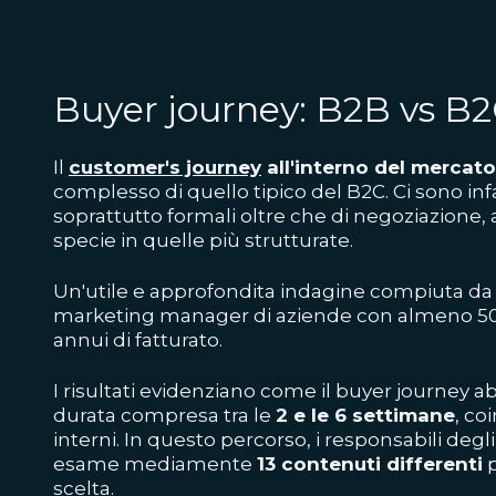
Buyer journey: B2B vs B
Il
customer's journey
all'interno del mercat
complesso di quello tipico del B2C. Ci sono infa
soprattutto formali oltre che di negoziazione, a
specie in quelle più strutturate.
Un'utile e approfondita indagine compiuta d
marketing manager di aziende con almeno 500
annui di fatturato.
I risultati evidenziano come il buyer journey
durata compresa tra le
2 e le 6 settimane
, co
interni. In questo percorso, i responsabili degl
esame mediamente
13 contenuti differenti
p
scelta.