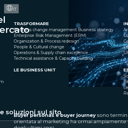
IT
el
TRASFORMARE
I
ercato
Business change management
Business strategy
Ar
Enterprise Risk Management (ERM)
Di
Organization & Process redesign
G
People & Cultural change
Le
Operations & Supply chain excellence
U
Technical assistance & Capacity building
LE BUSINESS UNIT
E
So
am
Bi
ce
R
 soluzioni sul sito
Buyer personas e buyer journey
sono termini
orientata al marketing ha ormai ampiamente f
degli ultimi anni.