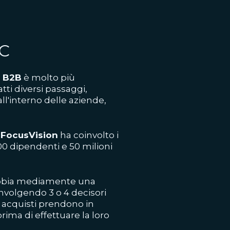
2C
o B2B
è molto più
tti diversi passaggi,
ll'interno delle aziende,
a
FocusVision
ha coinvolto i
 dipendenti e 50 milioni
 abbia mediamente una
involgendo 3 o 4 decisori
i acquisti prendono in
rima di effettuare la loro