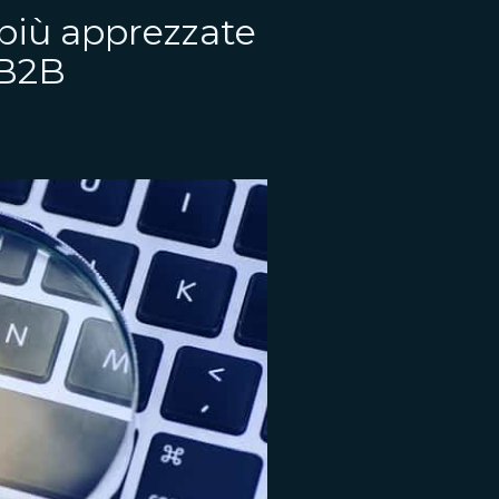
 più apprezzate
 B2B