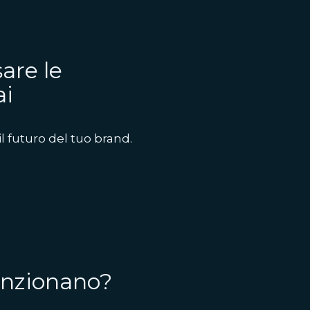
are le
ai
il futuro del tuo brand.
unzionano?