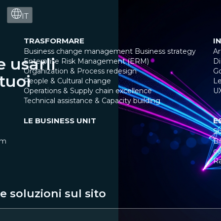
IT
TRASFORMARE
I
Business change management
Business strategy
Ar
 usarli
Enterprise Risk Management (ERM)
Di
Organization & Process redesign
G
tuoi
People & Cultural change
Le
Operations & Supply chain excellence
U
Technical assistance & Capacity building
LE BUSINESS UNIT
E
So
am
Bi
ce
R
 soluzioni sul sito