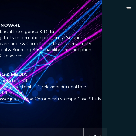
NNOVARE
tificial Intelligence & Data
gital transformation program & Solutions
overnance & Compliance
IT & Cybersecurity
gal & Sourcing
Sustainability
Tech adoption
X Research
SG & MEDIA
cietà benefit
lanci di sostenibilità, relazioni di impatto e
rtificazioni
assegna stampa
Comunicati stampa
Case Study
Cerca