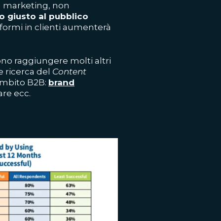
l marketing, non
o giusto al pubblico
sformi in clienti aumenterà
no raggiungere molti altri
e ricerca del
Content
ambito B2B:
brand
are ecc.