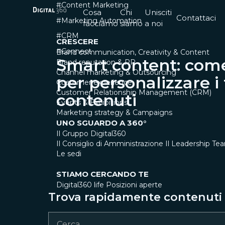
#Content Marketing
Cosa
Chi
Unisciti
Contattaci
#Marketing Automation
facciamo
siamo
a noi
#CRM
CRESCERE
#Connect
Brand communication, Creativity & Content
Smart content: come
Brand reputation & PR
Channel marketing & Outsourcing
per personalizzare i 
Customer experience
Customer Relationship Management (CRM)
contenuti
Events & Exhibitions
Marketing strategy & Campaigns
UNO SGUARDO A 360°
Il Gruppo Digital360
Il Consiglio di Amministrazione
Il Leadership Te
Le sedi
STIAMO CERCANDO TE
Digital360 life
Posizioni aperte
Trova rapidamente contenuti e