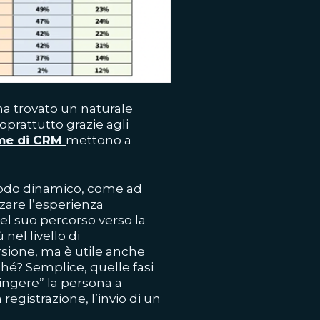
ha trovato un naturale
oprattutto grazie agli
rme di CRM
mettono a
 modo dinamico, come ad
are l’esperienza
del suo percorso verso la
nel livello di
rsione
, ma è utile anche
ché? Semplice, quelle fasi
ingere” la persona a
egistrazione, l’invio di un