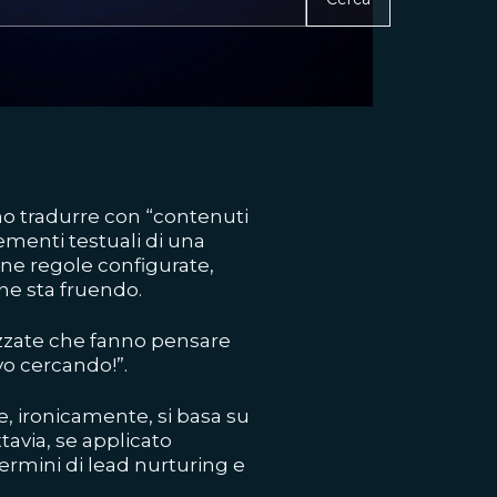
mo tradurre con “contenuti
lementi testuali di una
une regole configurate,
ne sta fruendo.
izzate che fanno pensare
vo cercando!”.
, ironicamente, si basa su
tavia, se applicato
termini di lead nurturing e