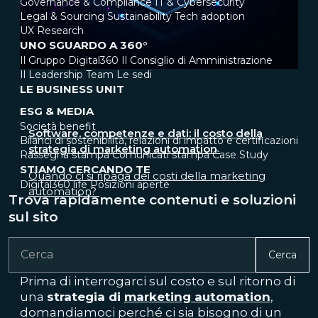
Governance & Compliance
IT & Cybersecurity
Legal & Sourcing
Sustainability
Tech adoption
UX Research
UNO SGUARDO A 360°
Il Gruppo Digital360
Il Consiglio di Amministrazione
Il Leadership Team
Le sedi
LE BUSINESS UNIT
ESG & MEDIA
Società benefit
Software, competenze e dati: il costo della
Bilanci di sostenibilità, relazioni di impatto e certificazioni
strategia di marketing automation
Rassegna stampa
Comunicati stampa
Case Study
STIAMO CERCANDO TE
Quando ci si ripaga dei costi della marketing
Digital360 life
Posizioni aperte
automation?
Trova rapidamente contenuti e soluzioni
sul sito
Cerca
Prima di interrogarci sul costo e sul ritorno di
una
strategia di
marketing automation
,
domandiamoci perché ci sia bisogno di un