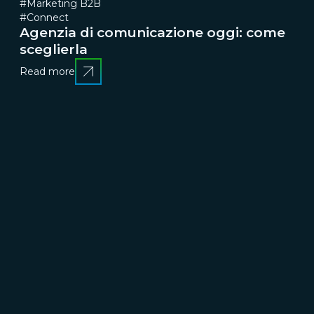
#Marketing B2B
#Connect
Agenzia di comunicazione oggi: come
sceglierla
Read more
CRESCERE
Brand communication, Creativity & Content
Brand
reputation & PR
Channel marketing & Outsourcing
Customer experience
Customer Relationship
Management (CRM)
Events & Exhibitions
Marketing
strategy & Campaigns
TRASFORMARE
Business change management
Business strategy