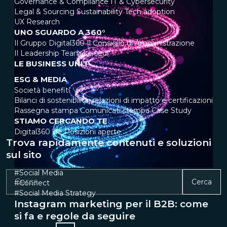
Governance & Compliance
IT & Cybersecurity
Legal & Sourcing
Sustainability
Tech adoption
UX Research
UNO SGUARDO A 360°
Il Gruppo Digital360
Il Consiglio di Amministrazione
Il Leadership Team
Le sedi
LE BUSINESS UNIT
ESG & MEDIA
Società benefit
Bilanci di sostenibilità, relazioni di impatto e certificazioni
Rassegna stampa
Comunicati stampa
Case Study
STIAMO CERCANDO TE
Digital360 life
Posizioni aperte
Trova rapidamente contenuti e soluzioni
sul sito
#Social Media
Cerca
#Connect
#Social Media Strategy
Instagram marketing per il B2B: come
si fa e regole da seguire