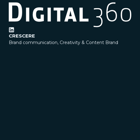
CRESCERE
Brand communication, Creativity & Content
Brand
reputation & PR
Channel marketing & Outsourcing
Customer experience
Customer Relationship
Management (CRM)
Events & Exhibitions
Marketing
strategy & Campaigns
TRASFORMARE
Business change management
Business strategy
Enterprise Risk Management (ERM)
Organization &
Process redesign
People & Cultural change
Operations
& Supply chain excellence
Technical assistance &
Capacity building
INNOVARE
Artificial Intelligence & Data
Digital transformation
program & Solutions
Governance & Compliance
IT &
Cybersecurity
Legal & Sourcing
Sustainability
Tech
adoption
UX Research