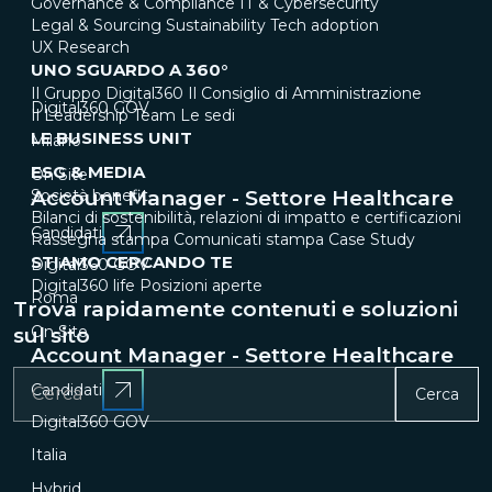
Governance & Compliance
IT & Cybersecurity
Legal & Sourcing
Sustainability
Tech adoption
UX Research
UNO SGUARDO A 360°
Il Gruppo Digital360
Il Consiglio di Amministrazione
Digital360 GOV
Il Leadership Team
Le sedi
LE BUSINESS UNIT
Milano
ESG & MEDIA
On Site
Account Manager - Settore Healthcare
Società benefit
Bilanci di sostenibilità, relazioni di impatto e certificazioni
Candidati
Rassegna stampa
Comunicati stampa
Case Study
STIAMO CERCANDO TE
Digital360 GOV
Digital360 life
Posizioni aperte
Roma
Trova rapidamente contenuti e soluzioni
On Site
sul sito
Account Manager - Settore Healthcare
Candidati
Cerca
Digital360 GOV
Italia
Hybrid