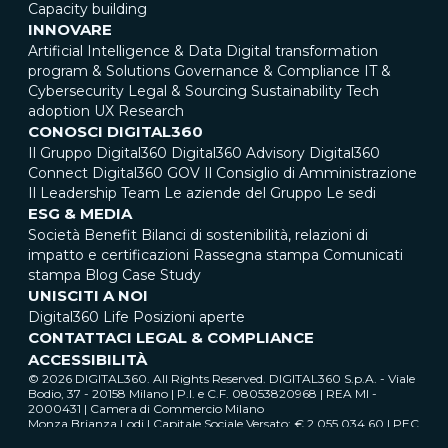
Capacity building
INNOVARE
Artificial Intelligence & Data
Digital transformation
program & Solutions
Governance & Compliance
IT &
Cybersecurity
Legal & Sourcing
Sustainability
Tech
adoption
UX Research
CONOSCI DIGITAL360
Il Gruppo Digital360
Digital360 Advisory
Digital360
Connect
Digital360 GOV
Il Consiglio di Amministrazione
Il Leadership Team
Le aziende del Gruppo
Le sedi
ESG & MEDIA
Società Benefit
Bilanci di sostenibilità, relazioni di
impatto e certificazioni
Rassegna stampa
Comunicati
stampa
Blog
Case Study
UNISCITI A NOI
Digital360 Life
Posizioni aperte
CONTATTACI
LEGAL & COMPLIANCE
ACCESSIBILITÀ
© 2026 DIGITAL360. All Rights Reserved. DIGITAL360 S.p.A. - Viale
Bodio, 37 - 20158 Milano | P.I. e C.F. 08053820968 | REA MI -
2000431 | Camera di Commercio Milano
Monza Brianza Lodi | Capitale Sociale Versato: € 2.055.034,60 | PEC
digital360@pec.it