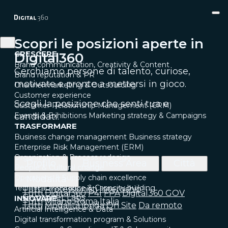
Scopri le posizioni aperte in
CRESCERE
Digital360
Brand communication, Creativity & Content
Cerchiamo persone di talento, curiose,
Brand reputation & PR
motivate e pronte a mettersi in gioco.
Channel marketing & Outsourcing
Customer experience
Scegli la posizione che senti tua e
Customer Relationship Management (CRM)
candidati.
Events & Exhibitions
Marketing strategy & Campaigns
TRASFORMARE
Business change management
Business strategy
Enterprise Risk Management (ERM)
Organization & Process redesign
Profilo
Business Area
Città
People & Cultural change
Operations & Supply chain excellence
Modalità
Technical assistance & Capacity building
Tutti
Professionisti
Internship
Tutti
Digital360
P4I
FPA
Digital360 GOV
Cryptonet Labs
INNOVARE
Tutti
Milano
Roma
Italia
Tutti
Modalità ibrida
On Site
Da remoto
Artificial Intelligence & Data
Digital transformation program & Solutions