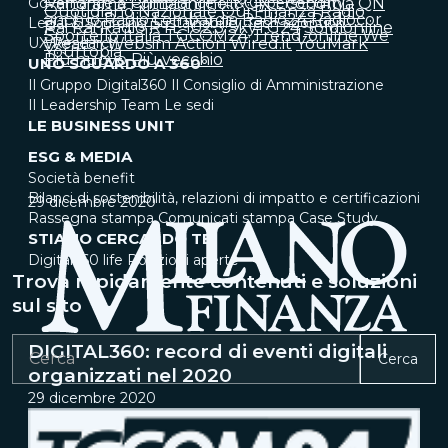
Governance & Compliance
Panorama
Primaonline.it
IT & Cybersecurity
QN Economia
QN
Quotidiano Nazionale
Qui Finanza
Radio
anch'io
Radio Lombardia
Radio24
Radiocor
Legal & Sourcing
Sustainability
Tech adoption
Rai
Rai Radio
RTL 102.5
SkyTG24
Soldionline
Sportello Italia
TGCOM24
Trend-online
We
UX Research
Wealth
Websim Action
Wired.it
YouMark
Yourtopia
Più nuovo
Più vecchio
UNO SGUARDO A 360°
Il Gruppo Digital360
Il Consiglio di Amministrazione
Il Leadership Team
Le sedi
LE BUSINESS UNIT
ESG & MEDIA
Società benefit
Bilanci di sostenibilità, relazioni di impatto e certificazioni
29 dicembre 2020
Rassegna stampa
Comunicati stampa
Case Study
STIAMO CERCANDO TE
Digital360 life
Posizioni aperte
Trova rapidamente contenuti e soluzioni
sul sito
DIGITAL360: record di eventi digitali
Cerca
organizzati nel 2020
29 dicembre 2020