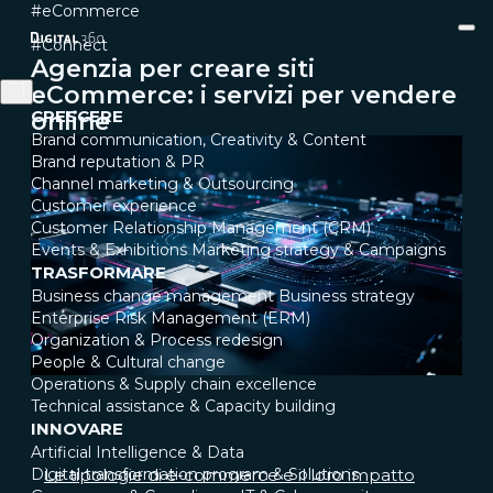
#eCommerce
#Connect
Agenzia per creare siti
eCommerce: i servizi per vendere
CRESCERE
online
Brand communication, Creativity & Content
Brand reputation & PR
Channel marketing & Outsourcing
Customer experience
Customer Relationship Management (CRM)
Events & Exhibitions
Marketing strategy & Campaigns
TRASFORMARE
Business change management
Business strategy
Enterprise Risk Management (ERM)
Organization & Process redesign
People & Cultural change
Operations & Supply chain excellence
Technical assistance & Capacity building
INNOVARE
Artificial Intelligence & Data
Digital transformation program & Solutions
Le tipologie di e-commerce e il loro impatto