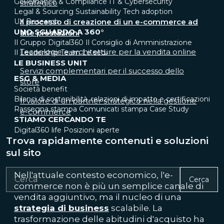
Governance & Compliance
IT & Cybersecurity
strategico
Legal & Sourcing
Sustainability
Tech adoption
UX Research
Il processo di creazione di un e-commerce ad
UNO SGUARDO A 360°
alte prestazioni
Il Gruppo Digital360
Il Consiglio di Amministrazione
Tecnologie e architetture per la vendita online
Il Leadership Team
Le sedi
LE BUSINESS UNIT
Servizi complementari per il successo dello
ESG & MEDIA
store
Società benefit
Bilanci di sostenibilità, relazioni di impatto e certificazioni
Il valore di un partner strategico nella gestione
Rassegna stampa
Comunicati stampa
Case Study
e-commerce
STIAMO CERCANDO TE
Digital360 life
Posizioni aperte
Trova rapidamente contenuti e soluzioni
sul sito
Nell'attuale contesto economico, l'e-
Cerca
commerce non è più un semplice canale di
vendita aggiuntivo, ma il nucleo di una
strategia di business
scalabile. La
trasformazione delle abitudini d'acquisto ha