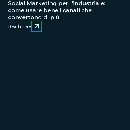
Social Marketing per l'industriale:
come usare bene i canali che
convertono di più
Read more
CRESCERE
Brand communication, Creativity & Content
Brand
reputation & PR
Channel marketing & Outsourcing
Customer experience
Customer Relationship
Management (CRM)
Events & Exhibitions
Marketing
strategy & Campaigns
TRASFORMARE
Business change management
Business strategy
Enterprise Risk Management (ERM)
Organization &