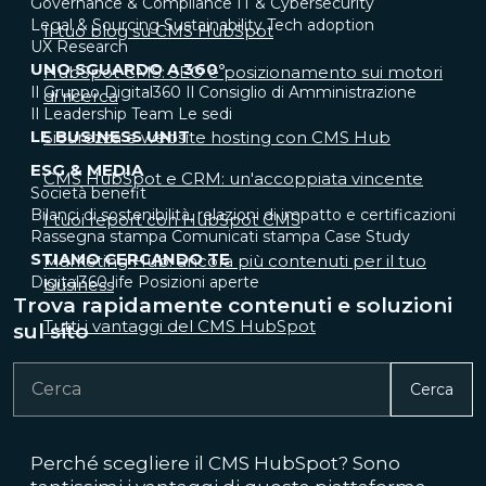
Governance & Compliance
IT & Cybersecurity
Legal & Sourcing
Sustainability
Tech adoption
Il tuo blog su CMS HubSpot
UX Research
UNO SGUARDO A 360°
HubSpot CMS: SEO e posizionamento sui motori
Il Gruppo Digital360
Il Consiglio di Amministrazione
di ricerca
Il Leadership Team
Le sedi
LE BUSINESS UNIT
Sicurezza e website hosting con CMS Hub
ESG & MEDIA
CMS HubSpot e CRM: un'accoppiata vincente
Società benefit
Bilanci di sostenibilità, relazioni di impatto e certificazioni
I tuoi report con HubSpot CMS
Rassegna stampa
Comunicati stampa
Case Study
STIAMO CERCANDO TE
Marketing Hub: ancora più contenuti per il tuo
Digital360 life
Posizioni aperte
business
Trova rapidamente contenuti e soluzioni
Tutti i vantaggi del CMS HubSpot
sul sito
Cerca
Perché scegliere il CMS HubSpot? Sono