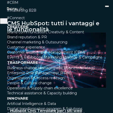
#CRM
#Marketing B2B
#Connect
CMS HubSpot: tutti i vantaggi e
CRESCERE
le funzionalità
Brand communication, Creativity & Content
Brand reputation & PR
Channel marketing & Outsourcing
Customer experience
Customer Relationship Management (CRM)
Events & Exhibitions
Marketing strategy & Campaigns
TRASFORMARE
Business change management
Business strategy
Enterprise Risk Management (ERM)
Organization & Process redesign
People & Cultural change
Operations & Supply chain excellence
Technical assistance & Capacity building
INNOVARE
Artificial Intelligence & Data
Digital transformation program & Solutions
Hubspot CMS Template per i siti web