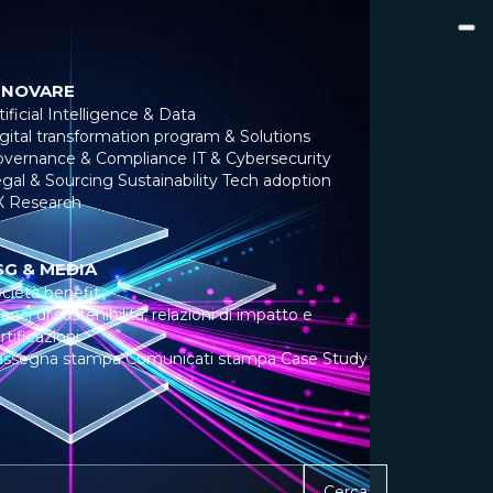
NNOVARE
tificial Intelligence & Data
gital transformation program & Solutions
overnance & Compliance
IT & Cybersecurity
gal & Sourcing
Sustainability
Tech adoption
X Research
SG & MEDIA
cietà benefit
lanci di sostenibilità, relazioni di impatto e
rtificazioni
assegna stampa
Comunicati stampa
Case Study
Cerca