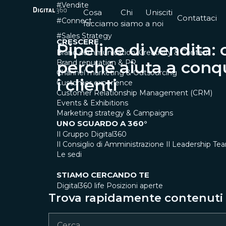
#Vendite
Cosa
Chi
Unisciti
Contattaci
#Connect
facciamo
siamo
a noi
#Sales Strategy
CRESCERE
Pipeline di vendita: 
Brand communication, Creativity & Content
perché aiuta a conq
Brand reputation & PR
Channel marketing & Outsourcing
i clienti
Customer experience
Customer Relationship Management (CRM)
Events & Exhibitions
Marketing strategy & Campaigns
UNO SGUARDO A 360°
Il Gruppo Digital360
Il Consiglio di Amministrazione
Il Leadership Te
Le sedi
STIAMO CERCANDO TE
Digital360 life
Posizioni aperte
Trova rapidamente contenuti e