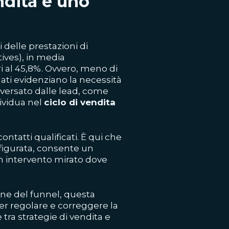
ndita è uno
 delle prestazioni di
ives), in media
ri al 45,8%. Ovvero, meno di
ati evidenziano la necessità
versato dalle lead, come
ividua nel
ciclo di vendita
ontatti qualificati. È qui che
onfigurata, consente un
un intervento mirato dove
one del funnel, questa
per regolare e correggere la
tra strategie di vendita e