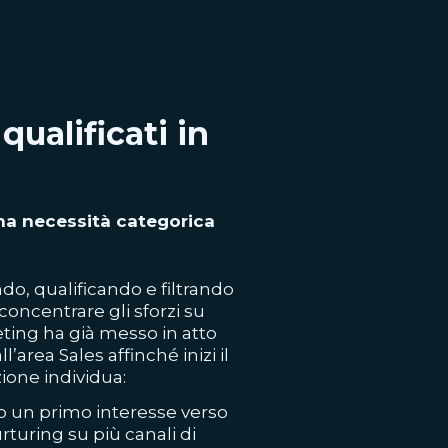
qualificati in
una necessità categorica
ndo, qualificando e filtrando
concentrare gli sforzi su
keting ha già messo in atto
’area Sales affinché inizi il
zione individua:
to un primo interesse verso
urturing su più canali di