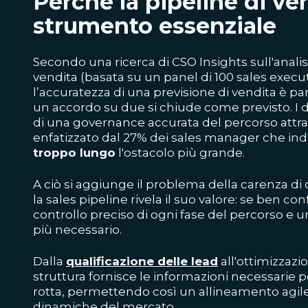
Perché la pipeline di ve
strumento essenziale
Secondo una ricerca di CSO Insights sull'analisi
vendita (basata su un panel di 100 sales execut
l’accuratezza di una previsione di vendita è pa
un accordo su due si chiude come previsto. I d
di una governance accurata del percorso attra
enfatizzato dal 27% dei sales manager che ind
troppo lungo
l'ostacolo più grande.
A ciò si aggiunge il problema della carenza di c
la sales pipeline rivela il suo valore: se ben c
controllo preciso di ogni fase del percorso e 
più necessario.
Dalla
qualificazione delle lead
all'ottimizzazi
struttura fornisce le informazioni necessarie 
rotta, permettendo così un allineamento agile 
dinamiche del mercato.