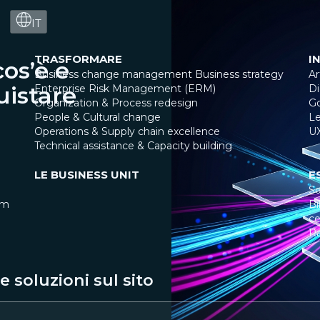
IT
TRASFORMARE
I
cos’è e
Business change management
Business strategy
Ar
uistare
Enterprise Risk Management (ERM)
Di
Organization & Process redesign
G
People & Cultural change
Le
Operations & Supply chain excellence
U
Technical assistance & Capacity building
LE BUSINESS UNIT
E
So
am
Bi
ce
R
 soluzioni sul sito