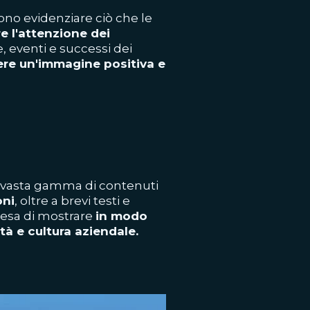
sono evidenziare ciò che le
e l'attenzione dei
e, eventi e successi dei
re un'immagine positiva e
na vasta gamma di contenuti
oni
, oltre a brevi testi e
resa di mostrare
in modo
tà e cultura aziendale.