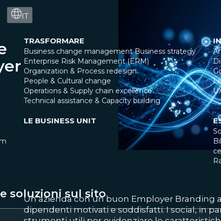
IT
TRASFORMARE
I
e
Business change management
Business strategy
Ar
yer
Enterprise Risk Management (ERM)
Di
Organization & Process redesign
G
People & Cultural change
Le
Operations & Supply chain excellence
U
Technical assistance & Capacity building
LE BUSINESS UNIT
E
So
am
Bi
ce
R
 soluzioni sul sito
Un’azienda con un buon Employer Branding att
dipendenti motivati e soddisfatti. I social, in p
strumenti utili per evidenziare le caratteristich