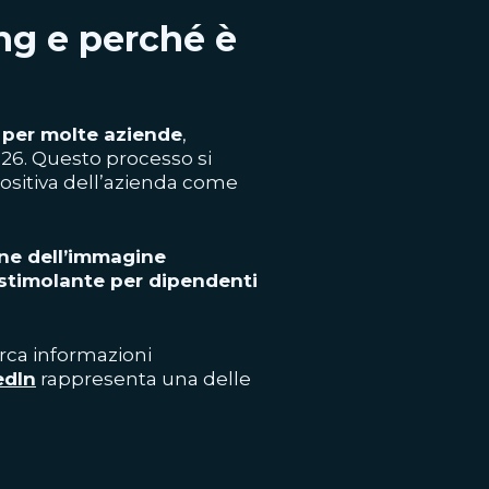
ng e perché è
à per molte aziende
,
026.
Questo processo si
ositiva dell’azienda come
one dell’immagine
 stimolante per dipendenti
erca informazioni
edIn
rappresenta una delle