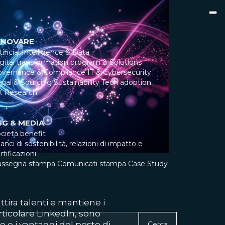
NNOVARE
tificial Intelligence & Data
gital transformation program & Solutions
overnance & Compliance
IT & Cybersecurity
gal & Sourcing
Sustainability
Tech adoption
X Research
SG & MEDIA
cietà benefit
lanci di sostenibilità, relazioni di impatto e
rtificazioni
assegna stampa
Comunicati stampa
Case Study
ira talenti e mantiene i
articolare LinkedIn, sono
e e i vantaggi del posto di
Cerca