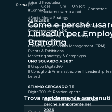
#Brand Reputation
Cosa
Chi
Unisciti
Contattaci
#Connect
facciamo
siamo
a noi
#Social Media Strategy
CRESCERE
Come e perché usar
Brand communication, Creativity & Content
LinkedIn per Emplo
Brand reputation & PR
Channel marketing & Outsourcing
Branding
Customer experience
Customer Relationship Management (CRM)
Events & Exhibitions
Marketing strategy & Campaigns
UNO SGUARDO A 360°
Il Gruppo Digital360
Il Consiglio di Amministrazione
Il Leadership Te
Le sedi
STIAMO CERCANDO TE
Digital360 life
Posizioni aperte
Trova rapidamente contenuti e
Cos’è l’Employer Branding e
perché è importante nel
2026