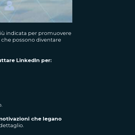
a più indicata per promuovere
ti che possono diventare
ttare LinkedIn per:
.
 motivazioni che legano
ettaglio.