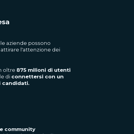
esa
, le aziende possono
 attirare l'attenzione dei
n oltre
875 milioni di utenti
de di
connettersi con un
i candidati.
i e community