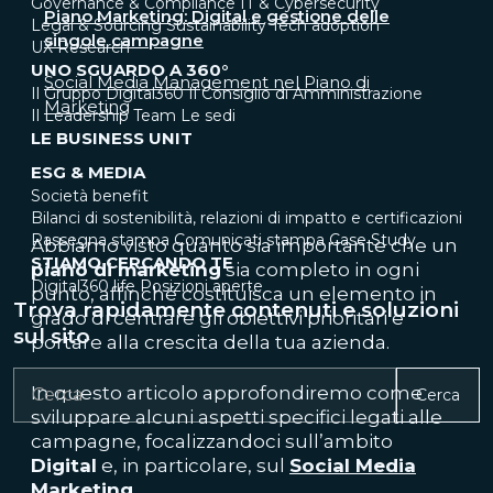
Governance & Compliance
IT & Cybersecurity
Piano Marketing: Digital e gestione delle
Legal & Sourcing
Sustainability
Tech adoption
singole campagne
UX Research
UNO SGUARDO A 360°
Social Media Management nel Piano di
Il Gruppo Digital360
Il Consiglio di Amministrazione
Marketing
Il Leadership Team
Le sedi
LE BUSINESS UNIT
ESG & MEDIA
Società benefit
Bilanci di sostenibilità, relazioni di impatto e certificazioni
Rassegna stampa
Comunicati stampa
Case Study
Abbiamo visto quanto sia importante che un
STIAMO CERCANDO TE
piano di marketing
sia completo in ogni
Digital360 life
Posizioni aperte
punto, affinché costituisca un elemento in
Trova rapidamente contenuti e soluzioni
grado di centrare gli obiettivi prioritari e
sul sito
portare alla crescita della tua azienda.
In questo articolo approfondiremo come
Cerca
sviluppare alcuni aspetti specifici legati alle
campagne, focalizzandoci sull’ambito
Digital
e, in particolare, sul
Social Media
Marketing
.