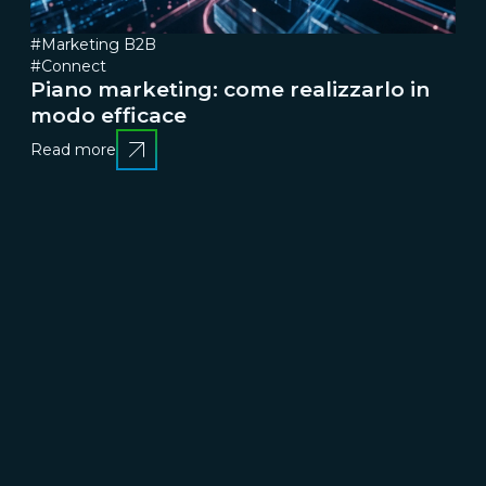
#Marketing B2B
#Connect
Piano marketing: come realizzarlo in
modo efficace
Read more
CRESCERE
Brand communication, Creativity & Content
Brand
reputation & PR
Channel marketing & Outsourcing
Customer experience
Customer Relationship
Management (CRM)
Events & Exhibitions
Marketing
strategy & Campaigns