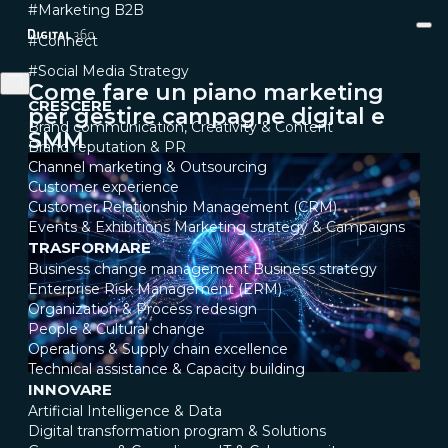
#Marketing B2B
#Connect
#Social Media Strategy
Come fare un piano marketing
CRESCERE
per gestire campagne digital e
Brand communication, Creativity & Content
SMM
Brand reputation & PR
Channel marketing & Outsourcing
Customer experience
Customer Relationship Management (CRM)
Events & Exhibitions
Marketing strategy & Campaigns
TRASFORMARE
Business change management
Business strategy
Enterprise Risk Management (ERM)
Organization & Process redesign
People & Cultural change
Operations & Supply chain excellence
Technical assistance & Capacity building
INNOVARE
Artificial Intelligence & Data
Digital transformation program & Solutions