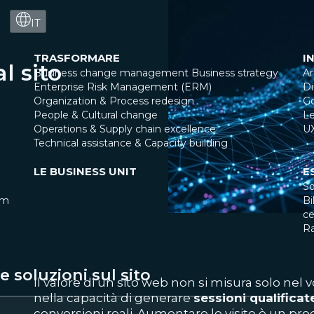
IT
TRASFORMARE
I
l sito
Business change management
Business strategy
Ar
Enterprise Risk Management (ERM)
Di
Organization & Process redesign
G
People & Cultural change
Le
Operations & Supply chain excellence
U
Technical assistance & Capacity building
LE BUSINESS UNIT
E
So
am
Bi
ce
R
 soluzioni sul sito
Il valore di un sito web non si misura solo nel 
nella capacità di generare
sessioni qualificat
conversioni reali. Aumentare le visite è un p