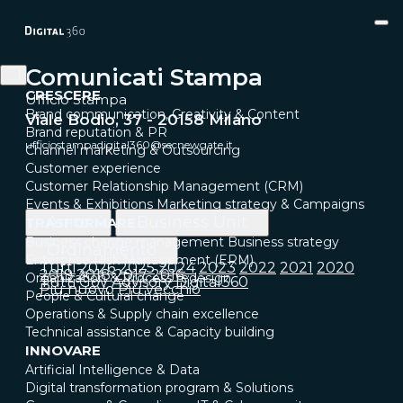
Comunicati Stampa
CRESCERE
Ufficio Stampa
Brand communication, Creativity & Content
Viale Bodio, 37 - 20158 Milano
Brand reputation & PR
ufficiostampadigital360@secnewgate.it
Channel marketing & Outsourcing
Customer experience
Customer Relationship Management (CRM)
Events & Exhibitions
Marketing strategy & Campaigns
Anno
Business Unit
TRASFORMARE
Business change management
Business strategy
Ordinamento
Enterprise Risk Management (ERM)
Tutti
2026
2025
2024
2023
2022
2021
2020
2019
2018
2017
2016
Organization & Process redesign
Tutti
Gov
Advisory
Digital360
Più nuovo
Più vecchio
People & Cultural change
Operations & Supply chain excellence
Technical assistance & Capacity building
INNOVARE
Artificial Intelligence & Data
Digital transformation program & Solutions