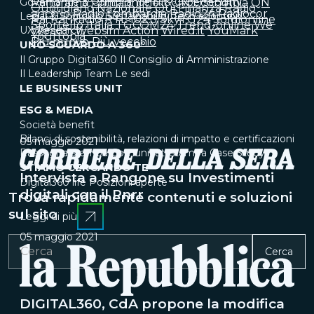
Governance & Compliance
Panorama
Primaonline.it
IT & Cybersecurity
QN Economia
QN
Quotidiano Nazionale
Qui Finanza
Radio
anch'io
Radio Lombardia
Radio24
Radiocor
Legal & Sourcing
Sustainability
Tech adoption
Rai
Rai Radio
RTL 102.5
SkyTG24
Soldionline
Sportello Italia
TGCOM24
Trend-online
We
UX Research
Wealth
Websim Action
Wired.it
YouMark
Yourtopia
Più nuovo
Più vecchio
UNO SGUARDO A 360°
Il Gruppo Digital360
Il Consiglio di Amministrazione
Il Leadership Team
Le sedi
LE BUSINESS UNIT
ESG & MEDIA
Società benefit
Bilanci di sostenibilità, relazioni di impatto e certificazioni
05 maggio 2021
Rassegna stampa
Comunicati stampa
Case Study
STIAMO CERCANDO TE
Intervista a Rangone su Investimenti
Digital360 life
Posizioni aperte
digitali con il Pnrr
Trova rapidamente contenuti e soluzioni
sul sito
Leggi di più
05 maggio 2021
Cerca
DIGITAL360, CdA propone la modifica