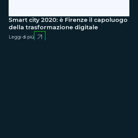
Smart city 2020: è Firenze il capoluogo
della trasformazione digitale
Leggi di più
15 dicembre 2020
L'evento per comprendere le
opportunità del 5G per l'Italia
Leggi di più
09 dicembre 2020
DIGITAL360 (Aim) – Registra marchi dei
servizi innovativi in abbonamento