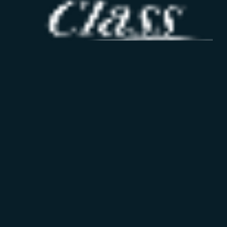
Il lavoro ai tempi del coronavirus:
smart working e scelte aziendali
Leggi di più
16 febbraio 2020
Startup, questione di taglia
04 febbraio 2020
DIGITAL360 lancia EnergyUp.Tech,