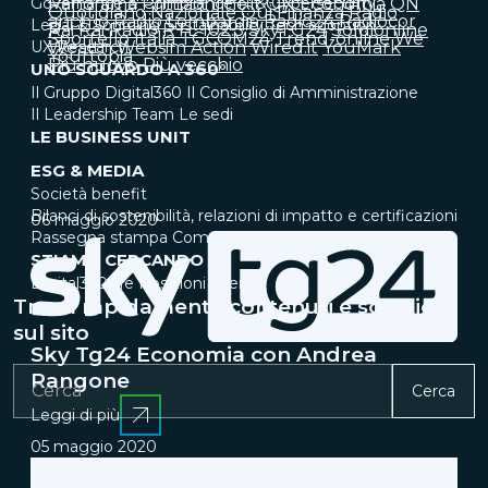
Governance & Compliance
Panorama
Primaonline.it
IT & Cybersecurity
QN Economia
QN
Quotidiano Nazionale
Qui Finanza
Radio
anch'io
Radio Lombardia
Radio24
Radiocor
Legal & Sourcing
Sustainability
Tech adoption
Rai
Rai Radio
RTL 102.5
SkyTG24
Soldionline
Sportello Italia
TGCOM24
Trend-online
We
UX Research
Wealth
Websim Action
Wired.it
YouMark
Yourtopia
Più nuovo
Più vecchio
UNO SGUARDO A 360°
Il Gruppo Digital360
Il Consiglio di Amministrazione
Il Leadership Team
Le sedi
LE BUSINESS UNIT
ESG & MEDIA
Società benefit
Bilanci di sostenibilità, relazioni di impatto e certificazioni
06 maggio 2020
Rassegna stampa
Comunicati stampa
Case Study
STIAMO CERCANDO TE
Digital360 life
Posizioni aperte
Trova rapidamente contenuti e soluzioni
sul sito
Sky Tg24 Economia con Andrea
Rangone
Cerca
Leggi di più
05 maggio 2020