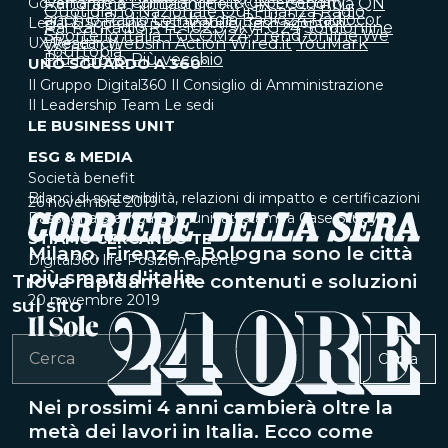
Governance & Compliance
Panorama
Primaonline.it
IT & Cybersecurity
QN Economia
QN
Quotidiano Nazionale
Qui Finanza
Radio
anch'io
Radio Lombardia
Radio24
Radiocor
Legal & Sourcing
Sustainability
Tech adoption
Rai
Rai Radio
RTL 102.5
SkyTG24
Soldionline
Sportello Italia
TGCOM24
Trend-online
We
UX Research
Wealth
Websim Action
Wired.it
YouMark
Yourtopia
Più nuovo
Più vecchio
UNO SGUARDO A 360°
Il Gruppo Digital360
Il Consiglio di Amministrazione
Il Leadership Team
Le sedi
LE BUSINESS UNIT
ESG & MEDIA
Società benefit
Bilanci di sostenibilità, relazioni di impatto e certificazioni
26 novembre 2019
Rassegna stampa
Comunicati stampa
Case Study
STIAMO CERCANDO TE
Milano, Firenze e Bologna sono le città
Digital360 life
Posizioni aperte
più smart d'italia
Trova rapidamente contenuti e soluzioni
20 novembre 2019
sul sito
Cerca
Nei prossimi 4 anni cambierà oltre la
metà dei lavori in Italia. Ecco come