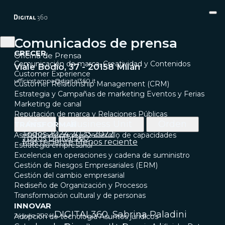
Comunicados de prensa
CRECER
Oficina de Prensa
Comunicación de marca, Creatividad y Contenidos
Viale Bodio, 37 - 20158 Milán
Customer Experience
ufficiostampa@digital360.it
Customer Relationship Management (CRM)
Estrategia y Campañas de marketing
Eventos y Ferias
Marketing de canal
Reputación de marca y Relaciones Públicas
Año
Business Unit
Orden
TRANSFORMAR
Todos
2024
2023
2022
Asistencia técnica y Desarrollo de capacidades
Todos
Digital360
Más reciente
Menos reciente
Estrategia empresarial
Excelencia en operaciones y cadena de suministro
Gestión de Riesgos Empresariales (ERM)
Gestión del cambio empresarial
Rediseño de Organización y Procesos
Transformación cultural y de personas
INNOVAR
DIGITAL360, Sabrina Paladini
24 julio 2024
Adopción de tecnología
Asuntos jurídicos